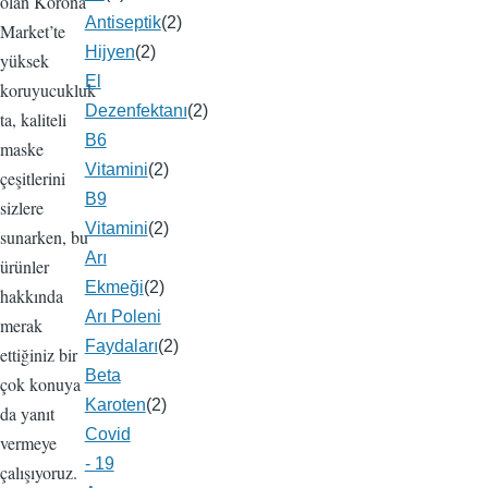
olan Korona
Antiseptik
(2)
Market’te
Hijyen
(2)
yüksek
El
koruyucukluk
Dezenfektanı
(2)
ta, kaliteli
B6
maske
Vitamini
(2)
çeşitlerini
B9
sizlere
Vitamini
(2)
sunarken, bu
Arı
ürünler
Ekmeği
(2)
hakkında
Arı Poleni
merak
Faydaları
(2)
ettiğiniz bir
Beta
çok konuya
Karoten
(2)
da yanıt
Covid
vermeye
- 19
çalışıyoruz.