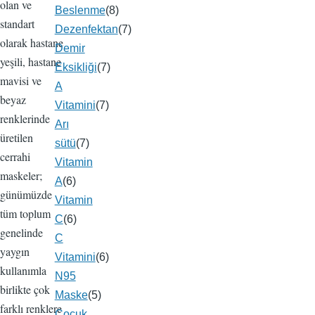
olan ve
Beslenme
(8)
standart
Dezenfektan
(7)
olarak hastane
Demir
yeşili, hastane
Eksikliği
(7)
mavisi ve
A
beyaz
Vitamini
(7)
renklerinde
Arı
üretilen
sütü
(7)
cerrahi
Vitamin
maskeler;
A
(6)
günümüzde
Vitamin
tüm toplum
C
(6)
genelinde
C
yaygın
Vitamini
(6)
kullanımla
N95
birlikte çok
Maske
(5)
farklı renklere
Çocuk