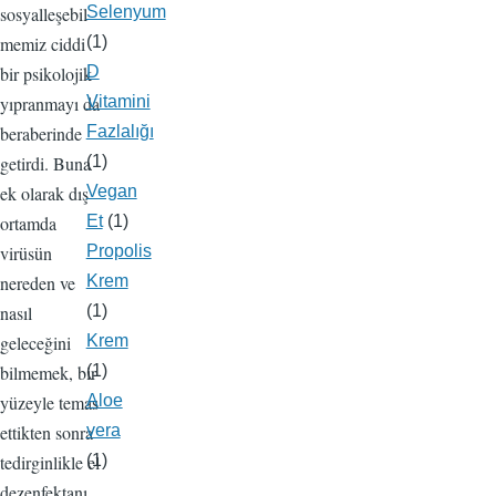
Selenyum
sosyalleşebil
(1)
memiz ciddi
D
bir psikolojik
Vitamini
yıpranmayı da
Fazlalığı
beraberinde
(1)
getirdi. Buna
Vegan
ek olarak dış
Et
(1)
ortamda
Propolis
virüsün
Krem
nereden ve
(1)
nasıl
Krem
geleceğini
(1)
bilmemek, bir
Aloe
yüzeyle temas
vera
ettikten sonra
(1)
tedirginlikle el
dezenfektanı