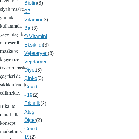
Özellikle
Biotin
(3)
siyah maske,
B7
günlük
Vitamini
(3)
kullanımda
Bal
(3)
yaygınlaşırke
D Vitamini
desenli
n,
Eksikliği
(3)
maske
ve
Vejetaryen
(3)
kişiye özel
Vejetaryen
tasarım maske
Diyet
(3)
çeşitleri de
Çinko
(3)
sıklıkla tercih
Covid
edilmekte.
- 19
(2)
Etkinlik
(2)
Bikalite
Ateş
olarak ilk
Ölçer
(2)
konsept
Covid-
marketimiz
19
(2)