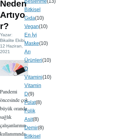
Beslenme
(13)
Neden
Bitkisel
Artıyo
Gıda
(10)
r?
Vegan
(10)
Yazar:
En İyi
Bikalite Ekibi
,
Maske
(10)
12 Haziran,
2021
Arı
Ürünleri
(10)
Resim
D
Vitamini
(10)
Vitamin
Pandemi
D
(9)
öncesinde çok
Folat
(8)
büyük oranda
Folik
sağlık
Asit
(8)
çalışanlarının
Demir
(8)
kullanımında
Bitkisel