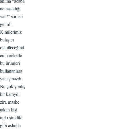
aklına “acaba
ne hastalığı
var?” sorusu
gelirdi.
Kimilerimiz
bulaşıcı
olabileceğind
en hareketle
bu ürünleri
kullananlara
yanaşmazdı.
Bu çok yanlış
bir kanıydı
zira maske
takan kişi
tıpkı şimdiki
gibi aslında