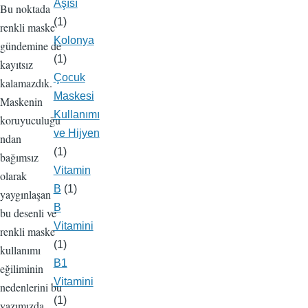
Aşısı
Bu noktada
(1)
renkli maske
Kolonya
gündemine de
(1)
kayıtsız
Çocuk
kalamazdık.
Maskesi
Maskenin
Kullanımı
koruyuculuğu
ve Hijyen
ndan
(1)
bağımsız
Vitamin
olarak
B
(1)
yaygınlaşan
B
bu desenli ve
Vitamini
renkli maske
(1)
kullanımı
B1
eğiliminin
Vitamini
nedenlerini bu
(1)
yazımızda