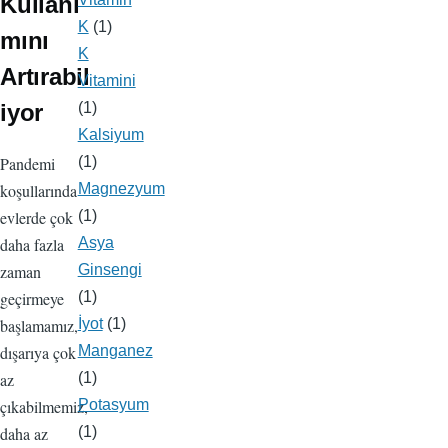
Kullanı
K
(1)
mını
K
Artırabil
Vitamini
iyor
(1)
Kalsiyum
(1)
Pandemi
Magnezyum
koşullarında
(1)
evlerde çok
Asya
daha fazla
Ginsengi
zaman
(1)
geçirmeye
İyot
(1)
başlamamız,
Manganez
dışarıya çok
(1)
az
Potasyum
çıkabilmemiz,
(1)
daha az