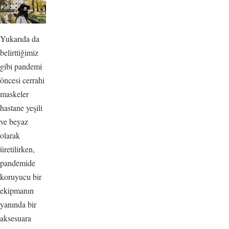
Yukarıda da
belirttiğimiz
gibi pandemi
öncesi cerrahi
maskeler
hastane yeşili
ve beyaz
olarak
üretilirken,
pandemide
koruyucu bir
ekipmanın
yanında bir
aksesuara