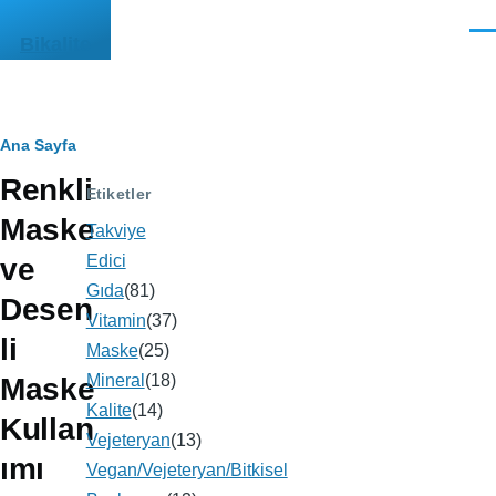
Ana içeriğe atla
Men
Bikalite
Sayfa
Ana Sayfa
Renkli
yolu
Etiketler
Maske
Takviye
Edici
ve
Gıda
(81)
Desen
Vitamin
(37)
li
Maske
(25)
Mineral
(18)
Maske
Kalite
(14)
Kullan
Vejeteryan
(13)
ımı
Vegan/Vejeteryan/Bitkisel