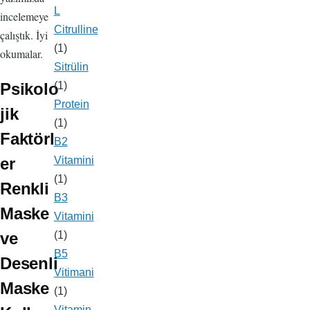
L
incelemeye
Citrulline
çalıştık. İyi
(1)
okumalar.
Sitrülin
Psikolo
(1)
Protein
jik
(1)
Faktörl
B2
er
Vitamini
(1)
Renkli
B3
Maske
Vitamini
ve
(1)
B5
Desenli
Vitimani
Maske
(1)
Vitamin