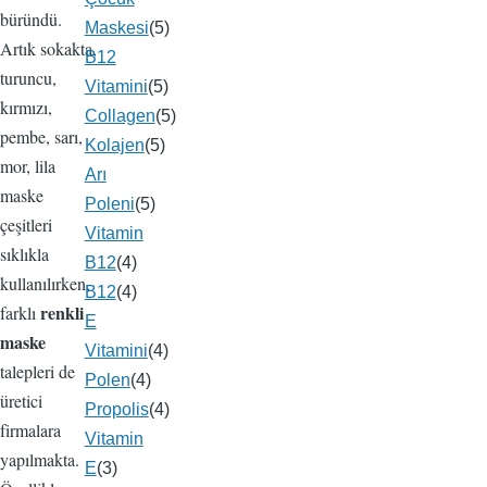
büründü.
Maskesi
(5)
Artık sokakta,
B12
turuncu,
Vitamini
(5)
kırmızı,
Collagen
(5)
pembe, sarı,
Kolajen
(5)
mor, lila
Arı
maske
Poleni
(5)
çeşitleri
Vitamin
sıklıkla
B12
(4)
kullanılırken,
B12
(4)
renkli
farklı
E
maske
Vitamini
(4)
talepleri de
Polen
(4)
üretici
Propolis
(4)
firmalara
Vitamin
yapılmakta.
E
(3)