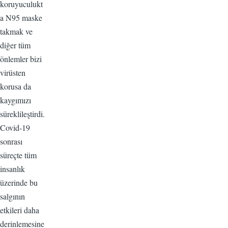
koruyuculukt
a N95 maske
takmak ve
diğer tüm
önlemler bizi
virüsten
korusa da
kaygımızı
süreklileştirdi.
Covid-19
sonrası
süreçte tüm
insanlık
üzerinde bu
salgının
etkileri daha
derinlemesine