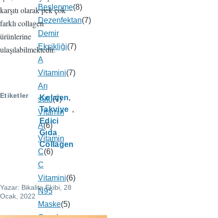
Beslenme
(8)
karşıtı olarak pek çok
Dezenfektan
(7)
farklı collagen
Demir
ürünlerine
Eksikliği
(7)
ulaşılabilmektedir.
A
Vitamini
(7)
Arı
Etiketler
Kolajen
sütü
(7)
Takviye
Vitamin
Edici
A
(6)
Gıda
Vitamin
Collagen
C
(6)
C
Vitamini
(6)
Yazar:
Bikalite Ekibi
, 28
N95
Ocak, 2022
Maske
(5)
Çocuk