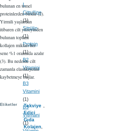
L
bulunan en temel
Citrulline
proteinlerden biridir (2).
(1)
Yirmili yaşlardan
Sitrülin
itibaren cilt yüzeyinden
(1)
bulunan toplam
Protein
kollajen miktarı her
(1)
sene %1 oranında azalır
B2
(3). Bu nedenle cilt
Vitamini
zamanla elastikiyetini
(1)
kaybetmeye başlar.
B3
Vitamini
(1)
Etiketler
Takviye
B5
Edici
Vitimani
Gıda
(1)
Kolajen
Vitamin