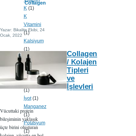
Collagen
K
(1)
K
Vitamini
Yazar:
Bikalite Ekibi
, 24
(1)
Ocak, 2022
Kalsiyum
(1)
Collagen
Magnezyum
/ Kolajen
(1)
Tipleri
Asya
ve
Ginsengi
İşlevleri
(1)
İyot
(1)
Manganez
Vücuttaki protein
(1)
bileşiminin yaklaşık
Potasyum
üçte birini oluşturan
(1)
kolajen, vücutta en bol