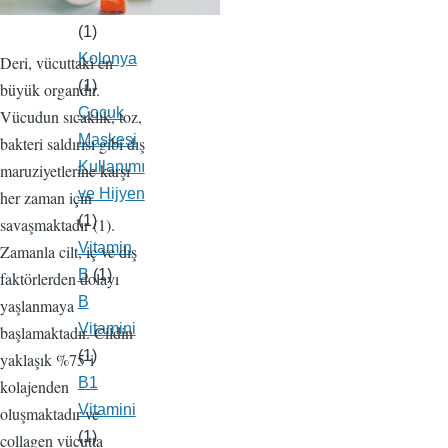
Aşısı
(1)
Kolonya
Deri, vücuttaki en
(1)
büyük organdır.
Çocuk
Vücudun sıcaklık, toz,
Maskesi
bakteri saldırısı gibi dış
Kullanımı
maruziyetlerine karşı
ve Hijyen
her zaman için
(1)
savaşmaktadır (1).
Vitamin
Zamanla cilt, iç ve dış
B
(1)
faktörlerden dolayı
B
yaşlanmaya
Vitamini
başlamaktadır. Cildin
(1)
yaklaşık %75’i
B1
kolajenden
Vitamini
oluşmaktadır ve
(1)
collagen vücutta