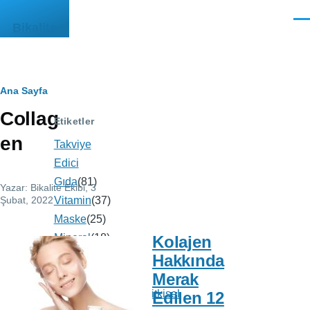
Ana içeriğe atla
Men
Bikalite
Sayfa
Ana Sayfa
Collag
yolu
Etiketler
en
Takviye
Edici
Gıda
(81)
Yazar:
Bikalite Ekibi
, 3
Şubat, 2022
Vitamin
(37)
Maske
(25)
Mineral
(18)
Kolajen
Kalite
(14)
Hakkında
Vejeteryan
(13)
Merak
Vegan/Vejeteryan/Bitkisel
Edilen 12