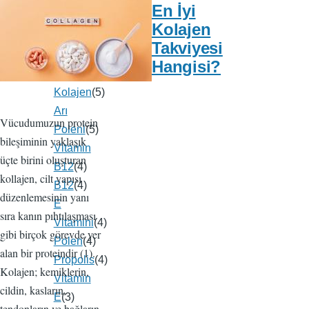
En İyi
Maskesi
(5)
Kolajen
B12
Takviyesi
Vitamini
(5)
Hangisi?
Collagen
(5)
Kolajen
(5)
Arı
Vücudumuzun protein
Poleni
(5)
bileşiminin yaklaşık
Vitamin
üçte birini oluşturan
B12
(4)
kollajen, cilt yapısı
B12
(4)
düzenlemesinin yanı
E
sıra kanın pıhtılaşması
Vitamini
(4)
gibi birçok görevde yer
Polen
(4)
alan bir proteindir (1).
Propolis
(4)
Kolajen; kemiklerin,
Vitamin
cildin, kasların,
E
(3)
tendonların ve bağların