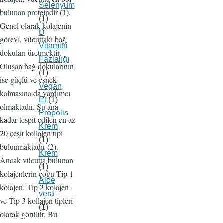
Selenyum
bulunan proteindir (1).
(1)
Genel olarak kolajenin
D
görevi, vücuttaki bağ
Vitamini
dokuları üretmektir.
Fazlalığı
Oluşan bağ dokularının
(1)
ise güçlü ve esnek
Vegan
kalmasına da yardımcı
Et
(1)
olmaktadır. Şu ana
Propolis
kadar tespit edilen en az
Krem
20 çeşit kollajen tipi
(1)
bulunmaktadır (2).
Krem
Ancak vücutta bulunan
(1)
kolajenlerin çoğu Tip 1
Aloe
kolajen, Tip 2 kolajen
vera
ve Tip 3 kollajen tipleri
(1)
olarak görülür. Bu