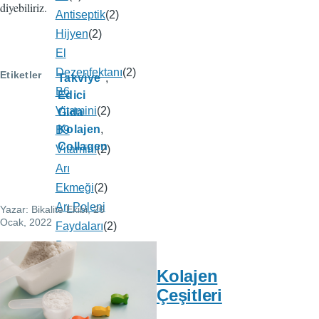
diyebiliriz.
Antiseptik
(2)
Hijyen
(2)
El
Dezenfektanı
(2)
Etiketler
Takviye
B6
Edici
Vitamini
(2)
Gıda
Kolajen
B9
Collagen
Vitamini
(2)
Arı
Ekmeği
(2)
Arı Poleni
Yazar:
Bikalite Ekibi
, 26
Ocak, 2022
Faydaları
(2)
Beta
Karoten
(2)
Kolajen
Covid
Çeşitleri
- 19