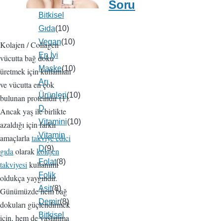
Beslenme
(13)
Soru
Bitkisel
Gıda
(10)
Vegan
(10)
Kolajen / Collagen
En İyi
vücutta bağ doku
Maske
(10)
üretmek için kullanılan
Arı
ve vücutta en çok
Ürünleri
(10)
bulunan proteindir (1).
D
Ancak yaş ile birlikte
Vitamini
(10)
azaldığı için farklı
Vitamin
amaçlarla
takviye edici
D
(9)
gıda
olarak
kolajen
Folat
(8)
takviyesi
kullanımı
Folik
oldukça yaygındır.
Asit
(8)
Günümüzde hem bağ
Demir
(8)
dokuları güçlendirmek
Bitkisel
için, hem de yaşlanma