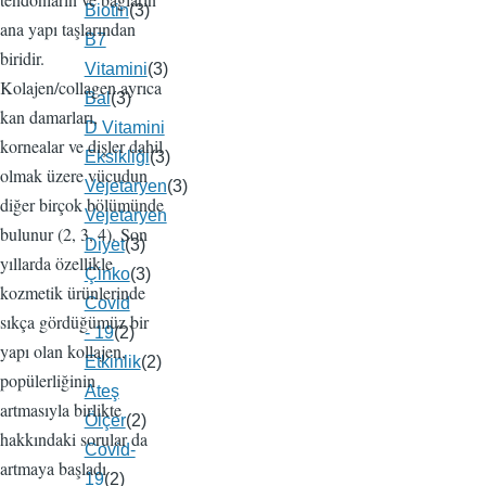
Biotin
(3)
ana yapı taşlarından
B7
biridir.
Vitamini
(3)
Kolajen/collagen ayrıca
Bal
(3)
kan damarları,
D Vitamini
kornealar ve dişler dahil
Eksikliği
(3)
olmak üzere vücudun
Vejetaryen
(3)
diğer birçok bölümünde
Vejetaryen
bulunur (2, 3, 4). Son
Diyet
(3)
yıllarda özellikle
Çinko
(3)
kozmetik ürünlerinde
Covid
sıkça gördüğümüz bir
- 19
(2)
yapı olan kollajen,
Etkinlik
(2)
popülerliğinin
Ateş
artmasıyla birlikte
Ölçer
(2)
hakkındaki sorular da
Covid-
artmaya başladı
19
(2)