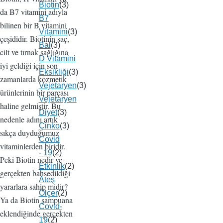
Biotin
(3)
da B7 vitamini adıyla
B7
bilinen bir B vitamini
Vitamini
(3)
çeşididir. Biotinin saç,
Bal
(3)
cilt ve tırnak sağlığına
D Vitamini
iyi geldiği için son
Eksikliği
(3)
zamanlarda kozmetik
Vejetaryen
(3)
ürünlerinin bir parçası
Vejetaryen
haline gelmiştir. Bu
Diyet
(3)
nedenle adını artık
Çinko
(3)
sıkça duyduğumuz
Covid
vitaminlerden biridir.
- 19
(2)
Peki Biotin nedir ve
Etkinlik
(2)
gerçekten bahsedildiği
Ateş
yararlara sahip midir?
Ölçer
(2)
Ya da Biotin şampuana
Covid-
eklendiğinde gerçekten
19
(2)