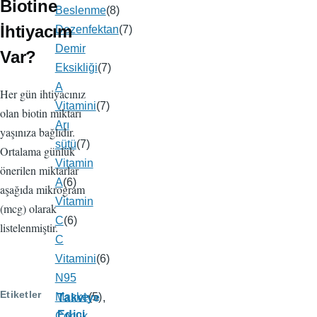
Biotine
Beslenme
(8)
İhtiyacım
Dezenfektan
(7)
Demir
Var?
Eksikliği
(7)
A
Her gün ihtiyacınız
Vitamini
(7)
olan biotin miktarı
Arı
yaşınıza bağlıdır.
sütü
(7)
Ortalama günlük
Vitamin
önerilen miktarlar
A
(6)
aşağıda mikrogram
Vitamin
(mcg) olarak
C
(6)
listelenmiştir.
C
Vitamini
(6)
N95
Etiketler
Maske
(5)
Takviye
Edici
Çocuk