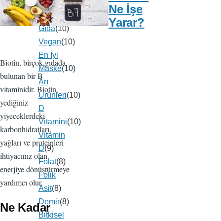
Beslenme
(13)
Ne İşe
Bitkisel
Yarar?
Gıda
(10)
Vegan
(10)
En İyi
Biotin, birçok gıdada
Maske
(10)
bulunan bir B
Arı
vitaminidir. Biotin,
Ürünleri
(10)
yediğiniz
D
yiyeceklerdeki
Vitamini
(10)
karbonhidratları,
Vitamin
yağları ve proteinleri
D
(9)
ihtiyacınız olan
Folat
(8)
enerjiye dönüştürmeye
Folik
yardımcı olur.
Asit
(8)
Demir
(8)
Ne Kadar
Bitkisel