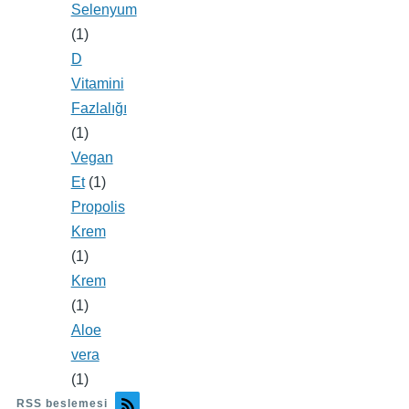
Selenyum
(1)
D
Vitamini
Fazlalığı
(1)
Vegan
Et
(1)
Propolis
Krem
(1)
Krem
(1)
Aloe
vera
(1)
RSS beslemesi