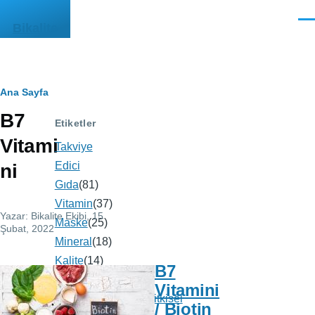
Ana içeriğe atla
Men
Bikalite
Sayfa
Ana Sayfa
B7
yolu
Etiketler
Vitami
Takviye
Edici
ni
Gıda
(81)
Vitamin
(37)
Yazar:
Bikalite Ekibi
, 15
Maske
(25)
Şubat, 2022
Mineral
(18)
Kalite
(14)
B7
Vejeteryan
(13)
Vitamini
Vegan/Vejeteryan/Bitkisel
/ Biotin