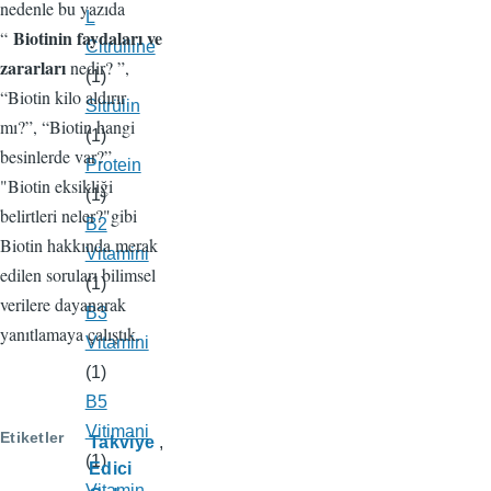
nedenle bu yazıda
L
Biotinin faydaları ve
“
Citrulline
zararları
nedir? ”,
(1)
“Biotin kilo aldırır
Sitrülin
mı?”, “Biotin hangi
(1)
besinlerde var?”
Protein
"Biotin eksikliği
(1)
belirtleri neler?"gibi
B2
Biotin hakkında merak
Vitamini
edilen soruları bilimsel
(1)
verilere dayanarak
B3
yanıtlamaya çalıştık.
Vitamini
(1)
B5
Vitimani
Etiketler
Takviye
(1)
Edici
Vitamin