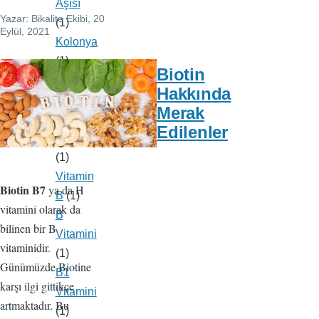
Aşısı
Yazar:
Bikalite Ekibi
, 20
(1)
Eylül, 2021
Kolonya
(1)
Biotin
Çocuk
Hakkında
Maskesi
Merak
Kullanımı
Edilenler
ve Hijyen
(1)
Vitamin
Biotin B7
ya da H
B
(1)
vitamini olarak da
B
bilinen bir B
Vitamini
vitaminidir.
(1)
Günümüzde Biotine
B1
karşı ilgi gittikçe
Vitamini
artmaktadır. Bu
(1)