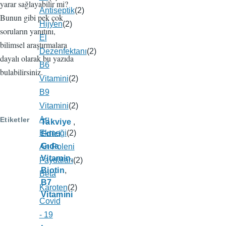
yarar sağlayabilir mi?
Antiseptik
(2)
Bunun gibi pek çok
Hijyen
(2)
soruların yanıtını,
El
bilimsel araştırmalara
Dezenfektanı
(2)
dayalı olarak bu yazıda
B6
bulabilirsiniz.
Vitamini
(2)
B9
Vitamini
(2)
Arı
Etiketler
Takviye
Ekmeği
(2)
Edici
Gıda
Arı Poleni
Vitamin
Faydaları
(2)
Biotin
Beta
B7
Karoten
(2)
Vitamini
Covid
- 19