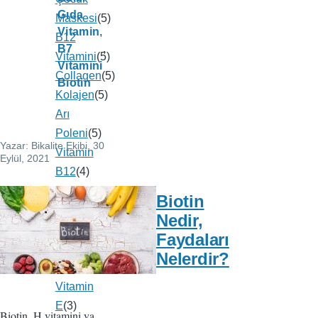
Gıda
Maskesi
(5)
Vitamin
B12
B7
Vitamini
(5)
Vitamini
Collagen
(5)
Biotin
Kolajen
(5)
Arı
Poleni
(5)
Yazar:
Bikalite Ekibi
, 30
Vitamin
Eylül, 2021
B12
(4)
B12
(4)
Biotin
E
Nedir,
Vitamini
(4)
Faydaları
Polen
(4)
Nelerdir?
Propolis
(4)
Vitamin
E
(3)
Biotin, H vitamini ya