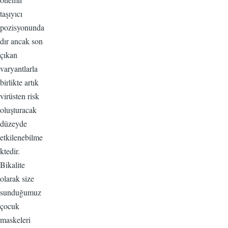
taşıyıcı
pozisyonunda
dır ancak son
çıkan
varyantlarla
birlikte artık
virüsten risk
oluşturacak
düzeyde
etkilenebilme
ktedir.
Bikalite
olarak size
sunduğumuz
çocuk
maskeleri