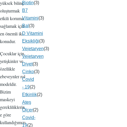
yüksek bilinç
Biotin
(3)
oluşturmak
B7
etkili koruma
Vitamini
(3)
sağlamak için
Bal
(3)
en önemli iki
D Vitamini
konudur.
Eksikliği
(3)
Vejetaryen
(3)
Çocuklar için
Vejetaryen
yetişkinler ve
Diyet
(3)
özellikle
Çinko
(3)
ebeveynler rol
Covid
modeldir.
- 19
(2)
Bizim
Etkinlik
(2)
maskeyi
Ateş
gerekliliklerin
Ölçer
(2)
e göre
Covid-
kullandığımızı
19
(2)