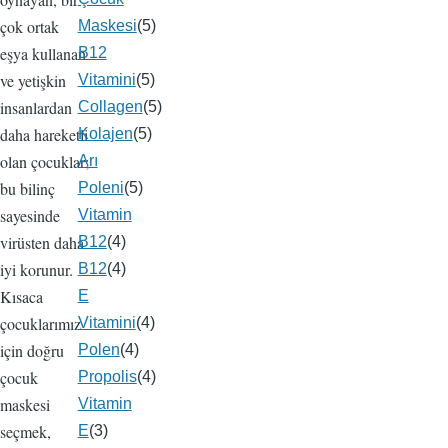
çok ortak
Maskesi
(5)
eşya kullanan
B12
ve yetişkin
Vitamini
(5)
insanlardan
Collagen
(5)
daha hareketli
Kolajen
(5)
olan çocuklar;
Arı
bu bilinç
Poleni
(5)
sayesinde
Vitamin
virüsten daha
B12
(4)
iyi korunur.
B12
(4)
Kısaca
E
çocuklarımız
Vitamini
(4)
için doğru
Polen
(4)
çocuk
Propolis
(4)
maskesi
Vitamin
seçmek,
E
(3)