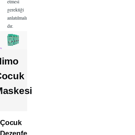
etmesi
gerektiği
anlatılmalı
dır.
Nimo
Çocuk
Maskesi
Çocuk
Dezenfe