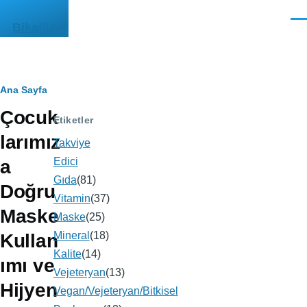
Ana içeriğe atla
Men
Bikalite
Sayfa
Ana Sayfa
Çocuk
yolu
Etiketler
larımız
Takviye
Edici
a
Gıda
(81)
Doğru
Vitamin
(37)
Maske
Maske
(25)
Mineral
(18)
Kullan
Kalite
(14)
ımı ve
Vejeteryan
(13)
Hijyen
Vegan/Vejeteryan/Bitkisel