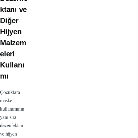
ktanı ve
Diğer
Hijyen
Malzem
eleri
Kullanı
mı
Çocuklara
maske
kullanımının
yanı sıra
dezenfektan
ve hijyen