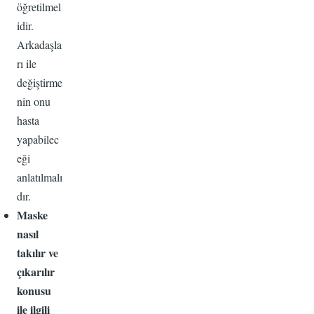
öğretilmel
idir.
Arkadaşla
rı ile
değiştirme
nin onu
hasta
yapabilec
eği
anlatılmalı
dır.
Maske
nasıl
takılır ve
çıkarılır
konusu
ile ilgili