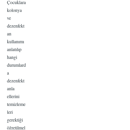
Çocuklara
kolonya
ve
dezenfekt
an
kullanımı
anlatılıp
hangi
durumlard
a
dezenfekt
anla
ellerini
temizleme
leri
gerektiği
öğretilmel