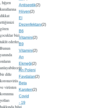
, hijyen
Antiseptik
(2)
kurallarına
Hijyen
(2)
dikkat
El
ettiğimizi
Dezenfektanı
(2)
gören
B6
çocuklar bizi
Vitamini
(2)
taklit ederler.
B9
Bunun
Vitamini
(2)
yanında
Arı
onların
Ekmeği
(2)
anlayabileceği
Arı Poleni
bir dille
Faydaları
(2)
koronavirüs
Beta
ve virüsten
Karoten
(2)
korunma
Covid
yolları
- 19
hakkında bilgi