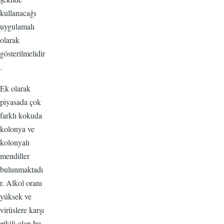
kullanacağı
uygulamalı
olarak
gösterilmelidir
.
Ek olarak
piyasada çok
farklı kokuda
kolonya ve
kolonyalı
mendiller
bulunmaktadı
r. Alkol oranı
yüksek ve
virüslere karşı
etkili olan bu