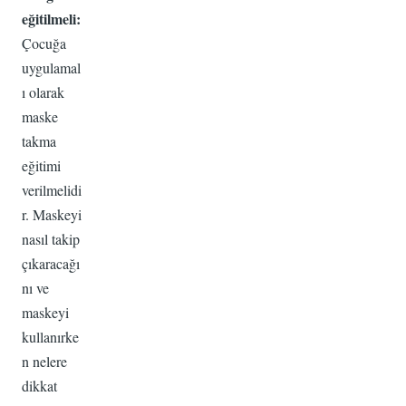
eğitilmeli:
Çocuğa
uygulamal
ı olarak
maske
takma
eğitimi
verilmelidi
r. Maskeyi
nasıl takip
çıkaracağı
nı ve
maskeyi
kullanırke
n nelere
dikkat