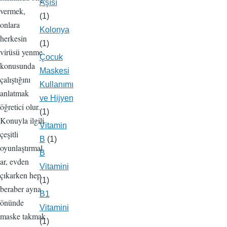
Aşısı
vermek,
(1)
onlara
Kolonya
herkesin
(1)
virüsü yenme
Çocuk
konusunda
Maskesi
çalıştığını
Kullanımı
anlatmak
ve Hijyen
öğretici olur.
(1)
Konuyla ilgili
Vitamin
çeşitli
B
(1)
oyunlaştırmal
B
ar, evden
Vitamini
çıkarken hep
(1)
beraber ayna
B1
önünde
Vitamini
maske takmak
(1)