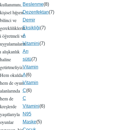
kullanımını,
Beslenme
(8)
kişisel hijyen
Dezenfektan
(7)
bilinci ve
Demir
gerekliliklerin
Eksikliği
(7)
i öğretmeli ve
A
uygulamaların
Vitamini
(7)
ı alışkanlık
Arı
haline
sütü
(7)
getirtmeliyiz.
Vitamin
Hem okulda
A
(6)
hem de oyun
Vitamin
alanlarında
C
(6)
hem de
C
kreşlerde
Vitamini
(6)
yaşıtlarıyla
N95
oyunlar
Maske
(5)
oynayan, bir
Çocuk