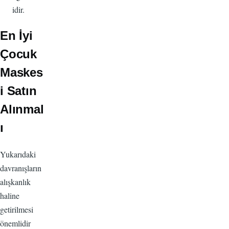
idir.
En İyi
Çocuk
Maskes
i Satın
Alınmal
ı
Yukarıdaki
davranışların
alışkanlık
haline
getirilmesi
önemlidir