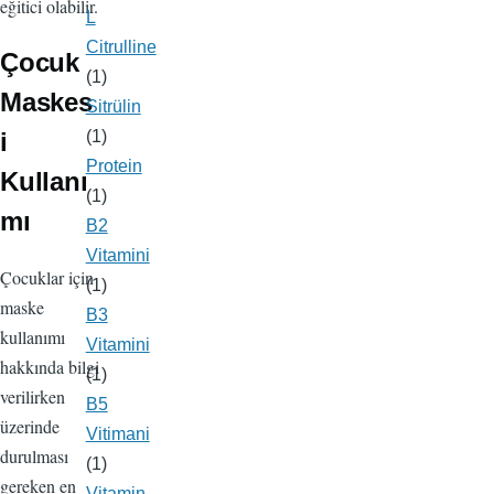
eğitici olabilir.
L
Citrulline
Çocuk
(1)
Maskes
Sitrülin
i
(1)
Protein
Kullanı
(1)
mı
B2
Vitamini
Çocuklar için
(1)
maske
B3
kullanımı
Vitamini
hakkında bilgi
(1)
verilirken
B5
üzerinde
Vitimani
durulması
(1)
gereken en
Vitamin