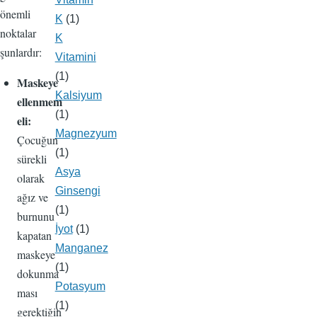
önemli
K
(1)
noktalar
K
şunlardır:
Vitamini
(1)
Maskeye
Kalsiyum
ellenmem
(1)
eli:
Magnezyum
Çocuğun
(1)
sürekli
Asya
olarak
Ginsengi
ağız ve
(1)
burnunu
İyot
(1)
kapatan
Manganez
maskeye
(1)
dokunma
Potasyum
ması
(1)
gerektiğin