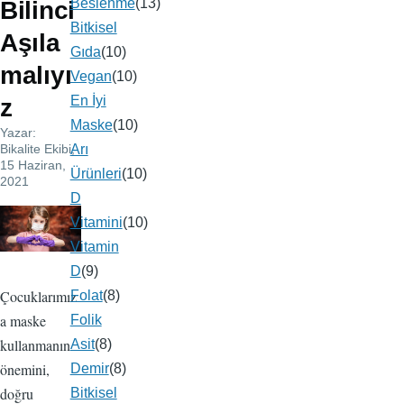
Beslenme
(13)
Bilinci
Bitkisel
Aşıla
Gıda
(10)
malıyı
Vegan
(10)
En İyi
z
Maske
(10)
Yazar:
Bikalite Ekibi
,
Arı
15 Haziran,
Ürünleri
(10)
2021
D
Resim
Vitamini
(10)
Vitamin
D
(9)
Çocuklarımız
Folat
(8)
a maske
Folik
kullanmanın
Asit
(8)
önemini,
Demir
(8)
doğru
Bitkisel