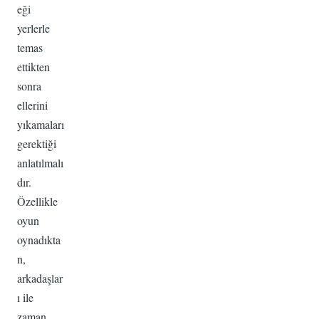
eği
yerlerle
temas
ettikten
sonra
ellerini
yıkamaları
gerektiği
anlatılmalı
dır.
Özellikle
oyun
oynadıkta
n,
arkadaşlar
ı ile
zaman