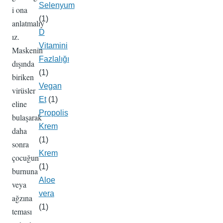
Selenyum
i ona
(1)
anlatmalıy
D
ız.
Vitamini
Maskenin
Fazlalığı
dışında
(1)
biriken
Vegan
virüsler
Et
(1)
eline
Propolis
bulaşarak
Krem
daha
(1)
sonra
Krem
çocuğun
(1)
burnuna
Aloe
veya
vera
ağzına
(1)
teması