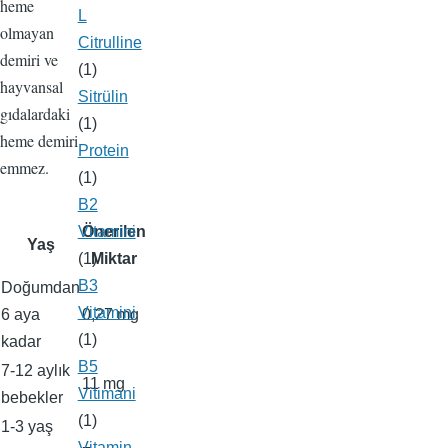
heme
L
olmayan
Citrulline
demiri ve
(1)
hayvansal
Sitrülin
gıdalardaki
(1)
heme demiri
Protein
emmez.
(1)
B2
Vitamini
Önerilen
Yaş
(1)
Miktar
B3
Doğumdan
Vitamini
6 aya
0,27 mg
(1)
kadar
B5
7-12 aylık
11 mg
Vitimani
bebekler
(1)
1-3 yaş
Vitamin