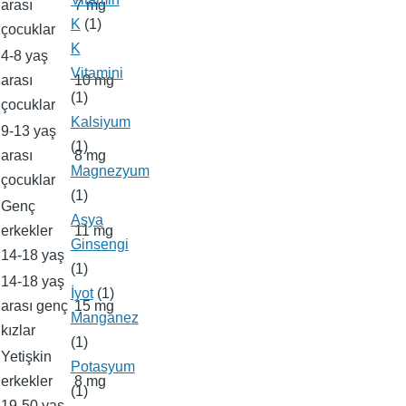
arası
7 mg
K
(1)
çocuklar
K
4-8 yaş
Vitamini
arası
10 mg
(1)
çocuklar
Kalsiyum
9-13 yaş
(1)
arası
8 mg
Magnezyum
çocuklar
(1)
Genç
Asya
erkekler
11 mg
Ginsengi
14-18 yaş
(1)
14-18 yaş
İyot
(1)
arası genç
15 mg
Manganez
kızlar
(1)
Yetişkin
Potasyum
erkekler
8 mg
(1)
19-50 yaş