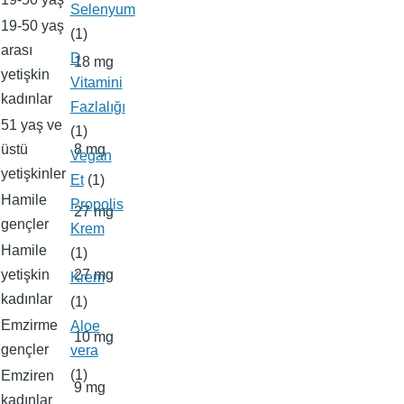
Selenyum
19-50 yaş
(1)
arası
D
18 mg
yetişkin
Vitamini
kadınlar
Fazlalığı
51 yaş ve
(1)
üstü
8 mg
Vegan
yetişkinler
Et
(1)
Hamile
Propolis
27 mg
gençler
Krem
Hamile
(1)
yetişkin
27 mg
Krem
kadınlar
(1)
Emzirme
Aloe
10 mg
gençler
vera
(1)
Emziren
9 mg
kadınlar