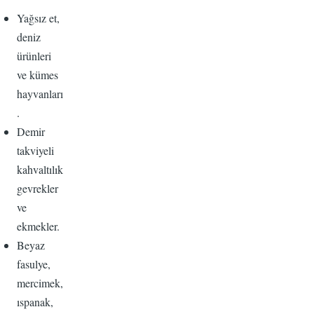
Yağsız et,
deniz
ürünleri
ve kümes
hayvanları
.
Demir
takviyeli
kahvaltılık
gevrekler
ve
ekmekler.
Beyaz
fasulye,
mercimek,
ıspanak,