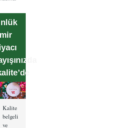
nlük
mir
iyacı
ayışınızda
alite’de
Kalite
belgeli
ve