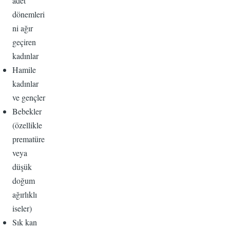
adet
dönemleri
ni ağır
geçiren
kadınlar
Hamile
kadınlar
ve gençler
Bebekler
(özellikle
prematüre
veya
düşük
doğum
ağırlıklı
iseler)
Sık kan