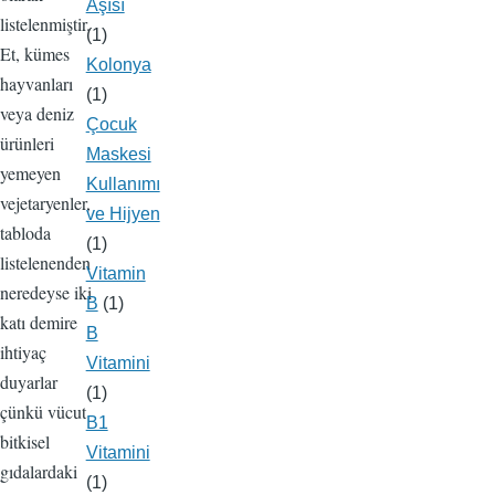
Aşısı
listelenmiştir.
(1)
Et, kümes
Kolonya
hayvanları
(1)
veya deniz
Çocuk
ürünleri
Maskesi
yemeyen
Kullanımı
vejetaryenler,
ve Hijyen
tabloda
(1)
listelenenden
Vitamin
neredeyse iki
B
(1)
katı demire
B
ihtiyaç
Vitamini
duyarlar
(1)
çünkü vücut
B1
bitkisel
Vitamini
gıdalardaki
(1)