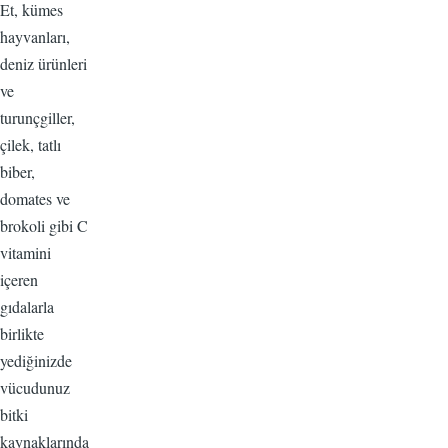
Et, kümes
hayvanları,
deniz ürünleri
ve
turunçgiller,
çilek, tatlı
biber,
domates ve
brokoli gibi C
vitamini
içeren
gıdalarla
birlikte
yediğinizde
vücudunuz
bitki
kaynaklarında