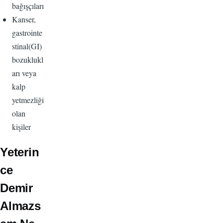
bağışçıları
Kanser,
gastrointe
stinal(GI)
bozuklukl
arı veya
kalp
yetmezliği
olan
kişiler
Yeterin
ce
Demir
Almazs