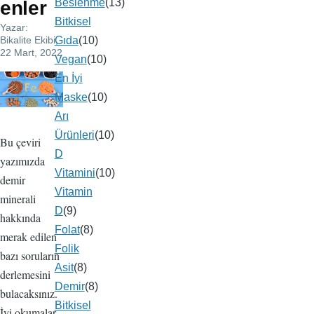
Beslenme
(13)
enler
Bitkisel
Yazar:
Bikalite Ekibi
,
Gıda
(10)
22 Mart, 2022
Vegan
(10)
En İyi
Resim
Maske
(10)
Arı
Ürünleri
(10)
Bu çeviri
D
yazımızda
Vitamini
(10)
demir
Vitamin
minerali
D
(9)
hakkında
Folat
(8)
merak edilen
Folik
bazı soruların
Asit
(8)
derlemesini
Demir
(8)
bulacaksınız.
Bitkisel
İyi okumalar