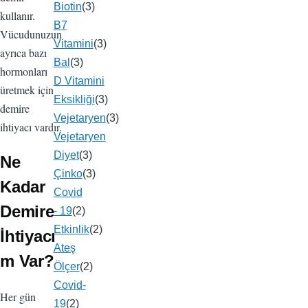
Biotin
(3)
kullanır.
B7
Vücudunuzun
Vitamini
(3)
ayrıca bazı
Bal
(3)
hormonları
D Vitamini
üretmek için
Eksikliği
(3)
demire
Vejetaryen
(3)
ihtiyacı vardır.
Vejetaryen
Diyet
(3)
Ne
Çinko
(3)
Kadar
Covid
Demire
- 19
(2)
Etkinlik
(2)
İhtiyacı
Ateş
m Var?
Ölçer
(2)
Covid-
Her gün
19
(2)