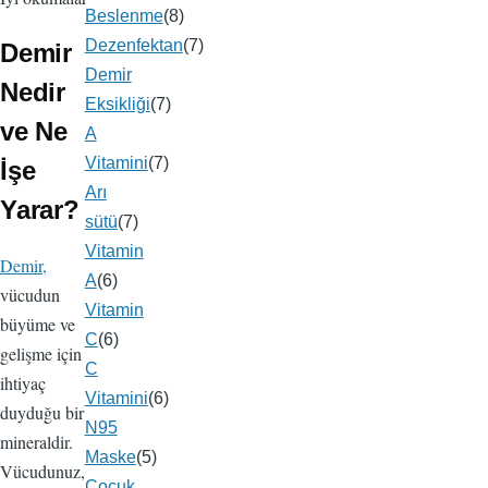
Beslenme
(8)
Dezenfektan
(7)
Demir
Demir
Nedir
Eksikliği
(7)
ve Ne
A
Vitamini
(7)
İşe
Arı
Yarar?
sütü
(7)
Vitamin
Demir,
A
(6)
vücudun
Vitamin
büyüme ve
C
(6)
gelişme için
C
ihtiyaç
Vitamini
(6)
duyduğu bir
N95
mineraldir.
Maske
(5)
Vücudunuz,
Çocuk