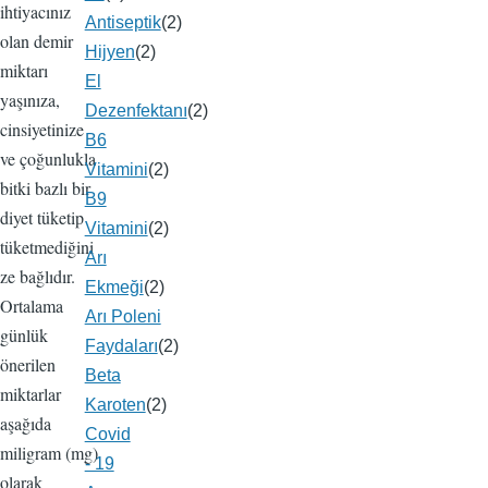
ihtiyacınız
Antiseptik
(2)
olan demir
Hijyen
(2)
miktarı
El
yaşınıza,
Dezenfektanı
(2)
cinsiyetinize
B6
ve çoğunlukla
Vitamini
(2)
bitki bazlı bir
B9
diyet tüketip
Vitamini
(2)
tüketmediğini
Arı
ze bağlıdır.
Ekmeği
(2)
Ortalama
Arı Poleni
günlük
Faydaları
(2)
önerilen
Beta
miktarlar
Karoten
(2)
aşağıda
Covid
miligram (mg)
- 19
olarak