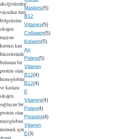
akciğerlerden
Maskesi
(5)
vücudun tüm
B12
bölgelerine
Vitamini
(5)
oksijen
Collagen
(5)
taşıyan
Kolajen
(5)
kırmızı kan
Arı
hücrelerinde
Poleni
(5)
bulunan bir
Vitamin
protein olan
B12
(4)
hemoglobini
B12
(4)
ve kaslara
E
oksijen
Vitamini
(4)
sağlayan bir
Polen
(4)
protein olan
Propolis
(4)
miyoglobini
Vitamin
üretmek için
E
(3)
demir