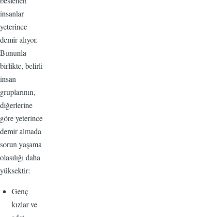
beslenen
insanlar
yeterince
demir alıyor.
Bununla
birlikte, belirli
insan
gruplarının,
diğerlerine
göre yeterince
demir almada
sorun yaşama
olasılığı daha
yüksektir:
Genç
kızlar ve