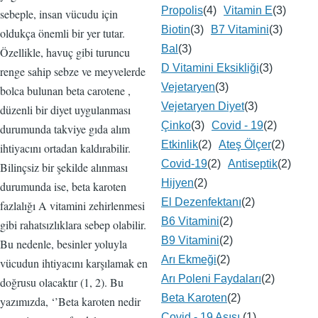
Propolis
(4)
Vitamin E
(3)
sebeple, insan vücudu için
Biotin
(3)
B7 Vitamini
(3)
oldukça önemli bir yer tutar.
Bal
(3)
Özellikle, havuç gibi turuncu
D Vitamini Eksikliği
(3)
renge sahip sebze ve meyvelerde
Vejetaryen
(3)
bolca bulunan beta carotene ,
Vejetaryen Diyet
(3)
düzenli bir diyet uygulanması
Çinko
(3)
Covid - 19
(2)
durumunda takviye gıda alım
Etkinlik
(2)
Ateş Ölçer
(2)
ihtiyacını ortadan kaldırabilir.
Covid-19
(2)
Antiseptik
(2)
Bilinçsiz bir şekilde alınması
Hijyen
(2)
durumunda ise, beta karoten
El Dezenfektanı
(2)
fazlalığı A vitamini zehirlenmesi
B6 Vitamini
(2)
gibi rahatsızlıklara sebep olabilir.
B9 Vitamini
(2)
Bu nedenle, besinler yoluyla
Arı Ekmeği
(2)
vücudun ihtiyacını karşılamak en
Arı Poleni Faydaları
(2)
doğrusu olacaktır (1, 2). Bu
Beta Karoten
(2)
yazımızda, ‘’Beta karoten nedir
Covid - 19 Aşısı
(1)