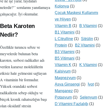
ve ne işe yarar, faydaları
Kolonya
(1)
nelerdir?’’ sorularını yanıtlamaya
Çocuk Maskesi Kullanımı
çalışacağız. İyi okumalar.
ve Hijyen
(1)
Beta Karoten
Vitamin B
(1)
B Vitamini
(1)
B1 Vitamini
(1)
Nedir?
L Citrulline
(1)
Sitrülin
(1)
Protein
(1)
B2 Vitamini
(1)
Özellikle turuncu sebze ve
B3 Vitamini
(1)
meyvelerde bulunan beta
B5 Vitimani
(1)
karoten, serbest radikaller adı
Vitamin K
(1)
K Vitamini
(1)
verilen kararsız moleküllerin
Kalsiyum
(1)
etkisiz hale gelmesini sağlayan
Magnezyum
(1)
A vitaminin bir formudur.
Asya Ginsengi
(1)
İyot
(1)
Yüksek orandaki serbest
Manganez
(1)
radikallerin sebep olduğu ve
Potasyum
(1)
Selenyum
(1)
birçok kronik rahatsızlığın başı
D Vitamini Fazlalığı
(1)
olan oksidatif stresin