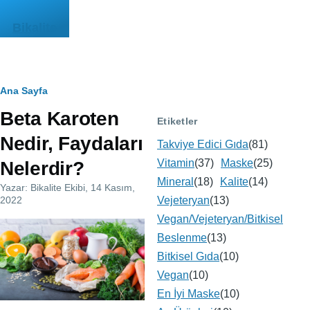
Ana içeriğe atla
Bikalite
Sayfa
Ana Sayfa
Beta Karoten
yolu
Etiketler
Nedir, Faydaları
Takviye Edici Gıda
(81)
Vitamin
(37)
Maske
(25)
Nelerdir?
Mineral
(18)
Kalite
(14)
Yazar:
Bikalite Ekibi
, 14 Kasım,
2022
Vejeteryan
(13)
Vegan/Vejeteryan/Bitkisel
Resim
Beslenme
(13)
Bitkisel Gıda
(10)
Vegan
(10)
En İyi Maske
(10)