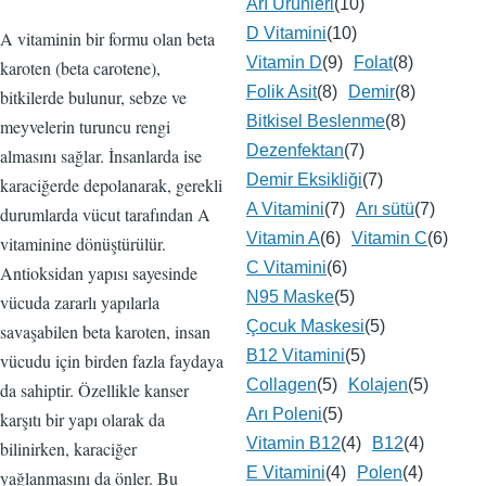
Arı Ürünleri
(10)
D Vitamini
(10)
A vitaminin bir formu olan beta
Vitamin D
(9)
Folat
(8)
karoten (beta carotene),
Folik Asit
(8)
Demir
(8)
bitkilerde bulunur, sebze ve
Bitkisel Beslenme
(8)
meyvelerin turuncu rengi
Dezenfektan
(7)
almasını sağlar. İnsanlarda ise
Demir Eksikliği
(7)
karaciğerde depolanarak, gerekli
A Vitamini
(7)
Arı sütü
(7)
durumlarda vücut tarafından A
Vitamin A
(6)
Vitamin C
(6)
vitaminine dönüştürülür.
C Vitamini
(6)
Antioksidan yapısı sayesinde
N95 Maske
(5)
vücuda zararlı yapılarla
Çocuk Maskesi
(5)
savaşabilen beta karoten, insan
B12 Vitamini
(5)
vücudu için birden fazla faydaya
Collagen
(5)
Kolajen
(5)
da sahiptir. Özellikle kanser
Arı Poleni
(5)
karşıtı bir yapı olarak da
Vitamin B12
(4)
B12
(4)
bilinirken, karaciğer
E Vitamini
(4)
Polen
(4)
yağlanmasını da önler. Bu