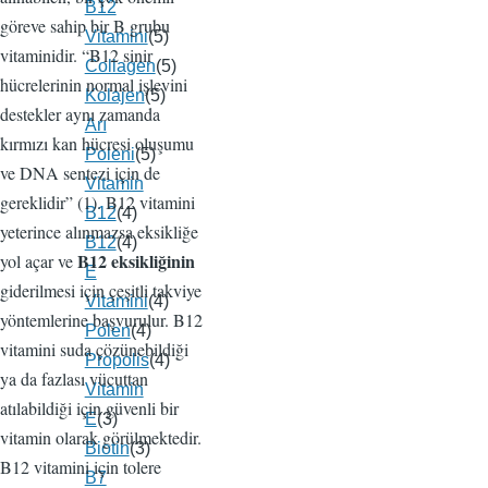
B12
göreve sahip bir B grubu
Vitamini
(5)
vitaminidir. “B12 sinir
Collagen
(5)
hücrelerinin normal işlevini
Kolajen
(5)
destekler aynı zamanda
Arı
kırmızı kan hücresi oluşumu
Poleni
(5)
ve DNA sentezi için de
Vitamin
gereklidir” (1). B12 vitamini
B12
(4)
yeterince alınmazsa eksikliğe
B12
(4)
B12 eksikliğinin
yol açar ve
E
giderilmesi için çeşitli takviye
Vitamini
(4)
yöntemlerine başvurulur. B12
Polen
(4)
vitamini suda çözünebildiği
Propolis
(4)
ya da fazlası vücuttan
Vitamin
atılabildiği için güvenli bir
E
(3)
vitamin olarak görülmektedir.
Biotin
(3)
B12 vitamini için tolere
B7