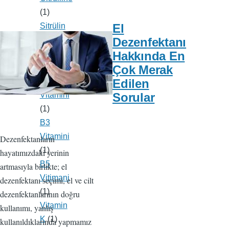
(1)
Sitrülin
El
(1)
Dezenfektanı
Protein
Hakkında En
(1)
Çok Merak
B2
Edilen
Vitamini
Sorular
(1)
B3
Vitamini
Dezenfektanların
(1)
hayatımızdaki yerinin
B5
artmasıyla birlikte; el
Vitimani
dezenfektanı seçimi, el ve cilt
(1)
dezenfektanlarının doğru
Vitamin
kullanımı, yanlış
K
(1)
kullanıldıklarında yapmamız