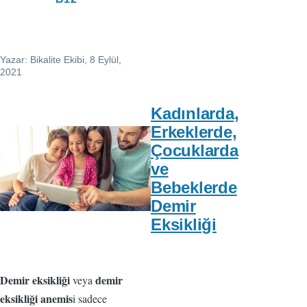
Yazar:
Bikalite Ekibi
, 8 Eylül,
2021
Kadınlarda,
Erkeklerde,
Çocuklarda
ve
Bebeklerde
Demir
Eksikliği
Demir eksikliği
demir
veya
eksikliği anemis
i sadece