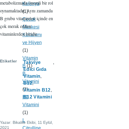
metabolizmada önemli bir rol
Kolonya
oynamaktadır. Aynı zamanda
(1)
B grubu vitaminleri içinde en
Çocuk
çok merak edilen
Maskesi
vitaminlerden biridir.
Kullanımı
ve Hijyen
(1)
Vitamin
Etiketler
Takviye
B
(1)
Edici Gıda
B
Vitamin
Vitamini
B12
(1)
Vitamin B12
B1
B12 Vitamini
Vitamini
(1)
L
Yazar:
Bikalite Ekibi
, 11 Eylül,
2021
Citrulline