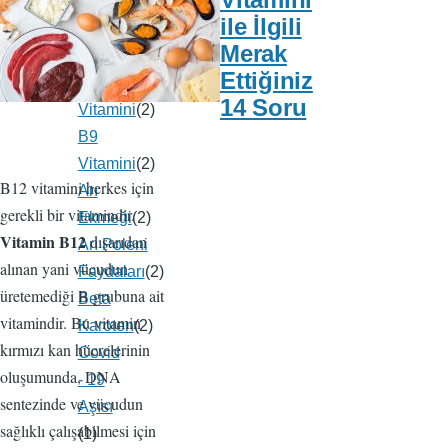
Hijyen
(2)
ile İlgili
El
Merak
Dezenfektanı
(2)
Ettiğiniz
B6
14 Soru
Vitamini
(2)
B9
Vitamini
(2)
B12 vitamini herkes için
Arı
gerekli bir vitamindir.
Ekmeği
(2)
Vitamin B12
dışarıdan
Arı Poleni
alınan yani vücudun
Faydaları
(2)
üretemediği B grubuna ait
Beta
vitamindir. Bu vitamin
Karoten
(2)
kırmızı kan hücrelerinin
Covid
oluşumunda, DNA
- 19
sentezinde ve vücudun
Aşısı
sağlıklı çalışabilmesi için
(1)