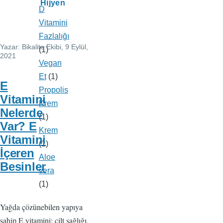
Hijyen
D
Vitamini
Fazlalığı
Yazar:
Bikalite Ekibi
, 9 Eylül,
(1)
2021
Vegan
Et
(1)
E
Propolis
Vitamini
Krem
Nelerde
(1)
Var? E
Krem
Vitamini
(1)
İçeren
Aloe
Besinler
vera
(1)
Yağda çözünebilen yapıya
sahip E vitamini; cilt sağlığı,