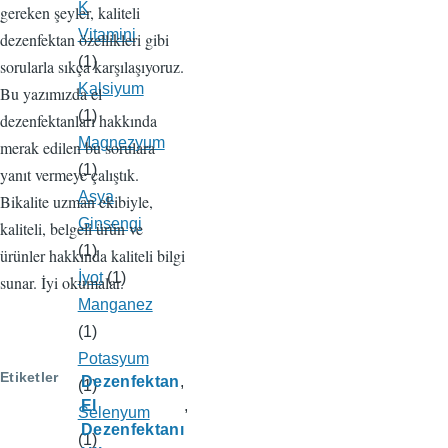
K
gereken şeyler, kaliteli
Vitamini
dezenfektan özellikleri gibi
(1)
sorularla sıkça karşılaşıyoruz.
Kalsiyum
Bu yazımızda el
(1)
dezenfektanları hakkında
Magnezyum
merak edilen bu sorulara
(1)
yanıt vermeye çalıştık.
Asya
Bikalite uzman ekibiyle,
Ginsengi
kaliteli, belgeli ürün ve
(1)
ürünler hakkında kaliteli bilgi
İyot
(1)
sunar. İyi okumalar.
Manganez
(1)
Potasyum
Etiketler
Dezenfektan
(1)
El
Selenyum
Dezenfektanı
(1)