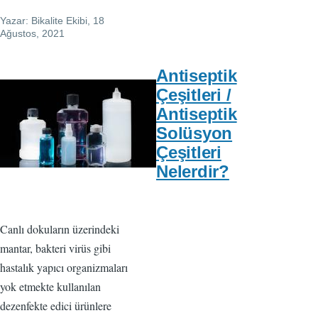
Yazar:
Bikalite Ekibi
, 18
Ağustos, 2021
Antiseptik
Çeşitleri /
Antiseptik
Solüsyon
Çeşitleri
Nelerdir?
Canlı dokuların üzerindeki
mantar, bakteri virüs gibi
hastalık yapıcı organizmaları
yok etmekte kullanılan
dezenfekte edici ürünlere