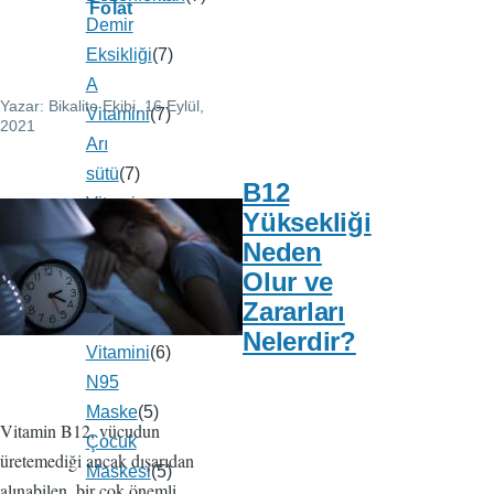
Folat
Demir
Eksikliği
(7)
A
Yazar:
Bikalite Ekibi
, 16 Eylül,
Vitamini
(7)
2021
Arı
sütü
(7)
B12
Vitamin
Yüksekliği
A
(6)
Neden
Vitamin
Olur ve
C
(6)
Zararları
C
Nelerdir?
Vitamini
(6)
N95
Maske
(5)
Vitamin B12, vücudun
Çocuk
üretemediği ancak dışarıdan
Maskesi
(5)
alınabilen, bir çok önemli