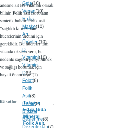
Gıda
(10)
ailesine ait B9 vitamini olarak
Vegan
(10)
Folik asit
bilinir.
ise folatın
En İyi
sentetik halidir. Folik asit
Maske
(10)
“sağlıklı kırmızı kan
Arı
hücrelerinin üretimi için
Ürünleri
(10)
gereklidir. Bu hücreler tüm
D
vücuda oksijen verir, bu
Vitamini
(10)
nedenle sağlıklı gelişebilmek
Vitamin
ve sağlığı korumak için
D
(9)
hayati önem taşır”(1).
Folat
(8)
Folik
Asit
(8)
Etiketler
Takviye
Demir
(8)
Edici Gıda
Bitkisel
Mineral
Beslenme
(8)
Folik Asit
Dezenfektan
(7)