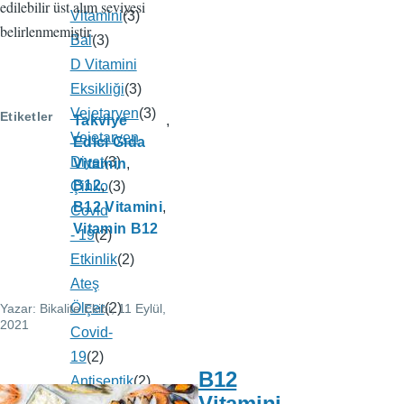
edilebilir üst alım seviyesi
Vitamini
(3)
belirlenmemiştir.
Bal
(3)
D Vitamini
Eksikliği
(3)
Vejetaryen
(3)
Etiketler
Takviye
Vejetaryen
Edici Gıda
Diyet
(3)
Vitamin
B12
Çinko
(3)
B12 Vitamini
Covid
Vitamin B12
- 19
(2)
Etkinlik
(2)
Ateş
Ölçer
(2)
Yazar:
Bikalite Ekibi
, 11 Eylül,
2021
Covid-
19
(2)
B12
Antiseptik
(2)
Vitamini