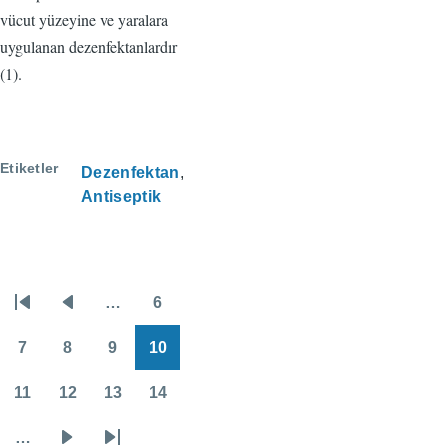
vücut yüzeyine ve yaralara
uygulanan dezenfektanlardır
(1).
Etiketler
Dezenfektan
Antiseptik
…
6
Sayfalama
İlk
Önceki
Sayfa
sayfa
sayfa
7
8
9
10
Sayfa
Sayfa
Sayfa
Sayfa
11
12
13
14
Sayfa
Sayfa
Sayfa
Sayfa
…