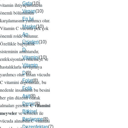
Gıda
(10)
vitamin ihtiyaçlarımızın
Vegan
(10)
önemli bölümünün
En İyi
karşılamasına yardımcı olur.
Maske
(10)
Vitamin C vücutta pek çok
Arı
önemli rolde bulunur.
Ürünleri
(10)
Özellikle bağışıklık
D
sisteminin anahtarıdır,
Vitamini
(10)
enfeksiyonları önlemeye ve
Vitamin
hastalıklarla savaşmaya
D
(9)
yardımcı olur. İnsan vücudu
Folat
(8)
C vitamini depolamaz, bu
Folik
nedenle insanların bu besini
Asit
(8)
her gün düzenli olarak
Demir
(8)
C vitamini
almaları gerekir.
Bitkisel
meyveler
ve sebzeler ile
Beslenme
(8)
vücuda alınabilir.C vitamini
Dezenfektan
(7)