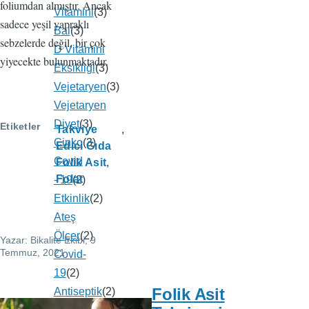
foliumdan almıştır. Ancak
Vitamini
(3)
sadece yeşil yapraklı
Bal
(3)
sebzelerde değil, bir çok
D Vitamini
yiyecekte bulunmaktadır.
Eksikliği
(3)
Vejetaryen
(3)
Vejetaryen
Diyet
(3)
Etiketler
Takviye
Çinko
(3)
Edici Gıda
Covid
Folik Asit
Folat
- 19
(2)
Etkinlik
(2)
Ateş
Ölçer
(2)
Yazar:
Bikalite Ekibi
, 9
Temmuz, 2021
Covid-
19
(2)
Folik Asit
Antiseptik
(2)