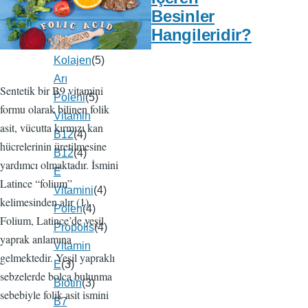
B12
Besinler
Vitamini
(5)
Hangileridir?
Collagen
(5)
Kolajen
(5)
Arı
Sentetik bir B9 vitamini
Poleni
(5)
formu olarak bilinen folik
Vitamin
asit, vücutta kırmızı kan
B12
(4)
hücrelerinin üretilmesine
B12
(4)
yardımcı olmaktadır. İsmini
E
Latince “folium”
Vitamini
(4)
kelimesinden alır (1).
Polen
(4)
Folium, Latince’de yeşil
Propolis
(4)
yaprak anlamına
Vitamin
gelmektedir. Yeşil yapraklı
E
(3)
sebzelerde bolca bulunma
Biotin
(3)
sebebiyle folik asit ismini
B7