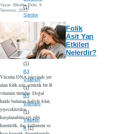
Yazar:
Bikalite Ekibi
, 9
(1)
Temmuz, 2021
Sitrülin
(1)
Folik
Protein
Asit Yan
(1)
Etkileri
B2
Nelerdir?
Vitamini
(1)
B3
Vücutta DNA işlevinde yer
Vitamini
alan folik asit, sentetik bir B
(1)
vitamini türüdür. Doğal
B5
halde bulanan haliyle folat,
Vitimani
yiyeceklerden
(1)
karşılanabileceği gibi
Vitamin
hamilelik, ilaç kullanımı ve
K
(1)
bazı hastalık durumlarında