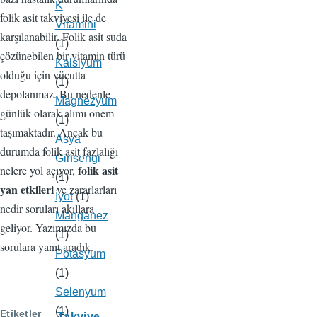
K
folik asit takviyesi ile de
Vitamini
karşılanabilir. Folik asit suda
(1)
çözünebilen bir vitamin türü
Kalsiyum
olduğu için vücutta
(1)
depolanmaz. Bu nedenle
Magnezyum
günlük olarak alımı önem
(1)
taşımaktadır. Ancak bu
Asya
durumda folik asit fazlalığı
Ginsengi
folik asit
nelere yol açıyor,
(1)
yan etkileri
ve zararlarları
İyot
(1)
nedir soruları akıllara
Manganez
geliyor. Yazımızda bu
(1)
sorulara yanıt aradık.
Potasyum
(1)
Selenyum
(1)
Etiketler
Takviye