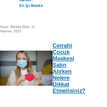
En İyi Maske
Yazar:
Bikalite Ekibi
, 11
Haziran, 2021
Cerrahi
Çocuk
Maskesi
Satın
Alırken
Nelere
Dikkat
Etmelisiniz?