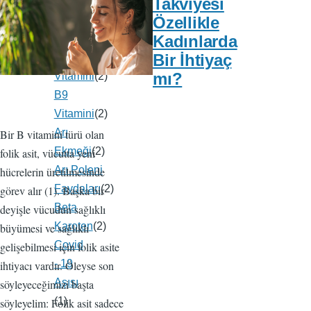
Takviyesi
Hijyen
(2)
Özellikle
El
Kadınlarda
Dezenfektanı
(2)
Bir İhtiyaç
B6
mı?
Vitamini
(2)
B9
Vitamini
(2)
Arı
Bir B vitamini türü olan
Ekmeği
(2)
folik asit, vücutta yeni
Arı Poleni
hücrelerin üretilmesinde
Faydaları
(2)
görev alır (1). Başka bir
Beta
deyişle vücudun sağlıklı
Karoten
(2)
büyümesi ve sağlıklı
Covid
gelişebilmesi için folik asite
- 19
ihtiyacı vardır. Öleyse son
Aşısı
söyleyeceğimizi başta
(1)
söyleyelim: Folik asit sadece