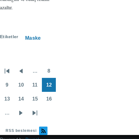
azaltır.
Etiketler
Maske
…
8
Sayfalama
İlk
Önceki
Sayfa
sayfa
sayfa
9
10
11
12
Sayfa
Sayfa
Sayfa
Sayfa
13
14
15
16
Sayfa
Sayfa
Sayfa
Sayfa
…
Sonraki
Son
sayfa
sayfa
RSS beslemesi