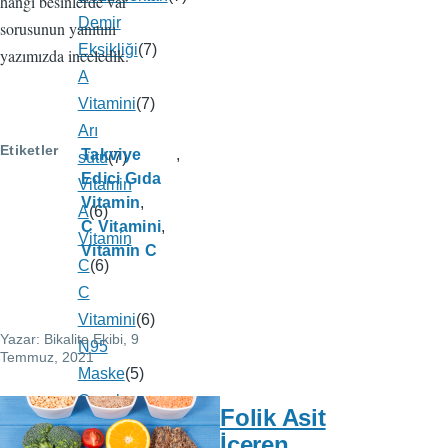
hangi besinlerde var
Demir
sorusunun yanıtını
Eksikliği
(7)
yazımızda inceledik.
A
Vitamini
(7)
Arı
Etiketler
Takviye
sütü
(7)
Edici Gıda
Vitamin
Vitamin
A
(6)
C Vitamini
Vitamin
Vitamin C
C
(6)
C
Vitamini
(6)
Yazar:
Bikalite Ekibi
, 9
N95
Temmuz, 2021
Maske
(5)
Çocuk
Folik Asit
Maskesi
(5)
İçeren