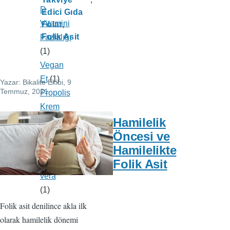
D
Edici Gıda
Vitamini
Folat
Folik Asit
Fazlalığı
(1)
Vegan
Et
(1)
Yazar:
Bikalite Ekibi
, 9
Temmuz, 2021
Propolis
Krem
Hamilelik
(1)
Öncesi ve
Krem
Hamilelikte
(1)
Folik Asit
Aloe
vera
(1)
Folik asit denilince akla ilk
olarak hamilelik dönemi