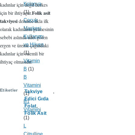
Kolonya
kadınlar için değil herkes
(1)
Folik asit
için bir ihtiyaçtır.
Çocuk
takviyesi
denince akla ilk
Maskesi
olarak kadınların gelmesinin
Kullanımı
sebebi aslında adet gören
ve Hijyen
ergen ve üreme çağındaki
(1)
kadınlar için önemli bir
Vitamin
ihtiyaç olmasıdır.
B
(1)
B
Vitamini
Etiketler
Takviye
(1)
Edici Gıda
B1
Folat
Vitamini
Folik Asit
(1)
L
Citrulline