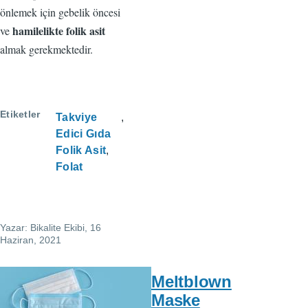
önlemek için gebelik öncesi
hamilelikte folik asit
ve
almak gerekmektedir.
Etiketler
Takviye
Edici Gıda
Folik Asit
Folat
Yazar:
Bikalite Ekibi
, 16
Haziran, 2021
Meltblown
Maske